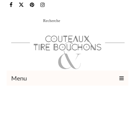
Rechercher
:
Menu
Recettes
Vins et cocktails
Restaurants – Sorties
Food Trotter