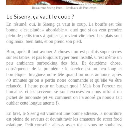
Restaurant Siseng Paris – Rouleaux de Printemps
Le Siseng, ça vaut le coup ?
En résumé, oui, le Siseng ça vaut le coup. La bouffe est très
bonne, c’est plutôt « abordable », quoi que si on veut prendre
plein de petits trucs à goûter ça revient vite cher. Les plats sont
originaux, bien faits, et on prend son pied.
Bon, après il faut avouer 2 choses : on est parfois super serrés
sur les tables, et pas toujours hyper bien installé. C’est même un
peu ambiance surbooking des fois. Et deuxième chose,
conséquence de la première : le service est un peu long et
bordélique. Imaginez notre tête quand on nous annonce après
40 minutes qu’on a perdu notre commande et qu’elle va être
relancée. 1 heure pour un burger quoi ! Mais bon l’erreur est
humaine. et les serveurs se sont excusés en nous offrant un
pichet de limonade (et vu comment on l’a adoré ça nous a fait
oublier cette longue attente !).
En bref, le Siseng est vraiment une bonne adresse, la nourriture
est pleine de saveurs et devrait ravir les amateurs de street food
asiatique. Petit conseil : allez-y assez tôt si vous ne souhaitez