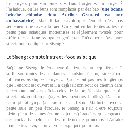
de burgers pour son fameux « Bao Burger », un burger à
l’asiatique, ou les buns sont remplacés par des bao (
une bonne
brioche chinoise dont Adeline Grattard est une
ambassadrice
). Mais il faut savoir que l’endroit n’est pas
seulement une cave à burger. On y fait en fait toutes sortes de
petits plats asiatiques modernisés et légèrement twistés pour
offrir une cuisine sympa et goûteuse. Prêts pour l’aventure
street-food asiatique au Siseng ?
Le Siseng : comptoir street-food asiatique
Stéphane Siseng, le fondateur du lieu, est un équilibriste. Il
surfe sur toutes les tendances : cuisine fusion, street-food,
influences asiatiques, burger… Ça ne fait pas très longtemps
que l’endroit est ouvert et il a déjà fait son bout de chemin dans
la communauté des aficionados de la bouffe asiatique et du
street-junk-good-food (rayez les mentions inutiles). Dans un
cadre plutôt sympa (au bord du Canal Saint Martin) et avec sa
petite salle un peu étriquée, le Siseng a l’air d’être toujours
plein, plein de jeunes (et moins jeunes) branchés qui dégustent
des cocktails chelous et des rouleaux de printemps. L’affaire
marche très bien, et on va vous expliquer pourquoi.