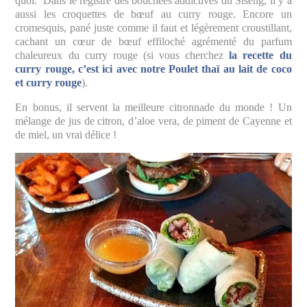
quoi. Dans le registre des bouchées addictives du Siseng, il y a
aussi les croquettes de bœuf au curry rouge. Encore un
cromesquis, pané juste comme il faut et légèrement croustillant,
cachant un cœur de bœuf effiloché agrémenté du parfum
chaleureux du curry rouge (si vous cherchez
la recette du
curry rouge, c’est ici avec notre Poulet thaï au lait de coco
et curry rouge
).
En bonus, il servent la meilleure citronnade du monde ! Un
mélange de jus de citron, d’aloe vera, de piment de Cayenne et
de miel, un vrai délice !