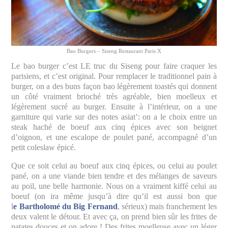
Bao Burgers – Siseng Restaurant Paris X
Le bao burger c’est LE truc du Siseng pour faire craquer les
parisiens, et c’est original. Pour remplacer le traditionnel pain à
burger, on a des buns façon bao légèrement toastés qui donnent
un côté vraiment brioché très agréable, bien moelleux et
légèrement sucré au burger. Ensuite à l’intérieur, on a une
garniture qui varie sur des notes asiat’: on a le choix entre un
steak haché de boeuf aux cinq épices avec son beignet
d’oignon, et une escalope de poulet pané, accompagné d’un
petit coleslaw épicé.
Que ce soit celui au boeuf aux cinq épices, ou celui au poulet
pané, on a une viande bien tendre et des mélanges de saveurs
au poil, une belle harmonie. Nous on a vraiment kiffé celui au
boeuf (on ira même jusqu’à dire qu’il est aussi bon que
l
e Bartholomé du Big Fernand
, sérieux) mais franchement les
deux valent le détour. Et avec ça, on prend bien sûr les frites de
patates douces et on adore ! Des frites moelleuse avec un léger