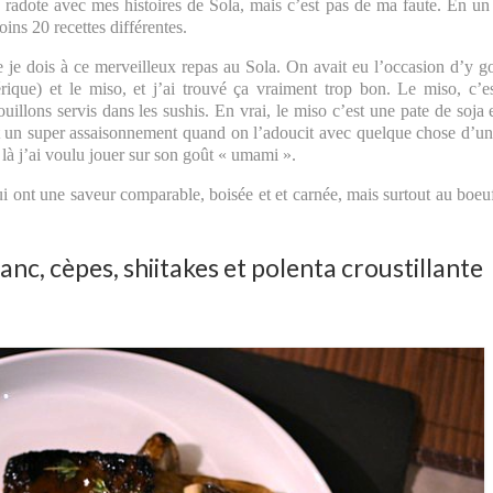
e radote avec mes histoires de Sola, mais c’est pas de ma faute. En un
oins 20 recettes différentes.
 je dois à ce merveilleux repas au Sola. On avait eu l’occasion d’y g
rique) et le miso, et j’ai trouvé ça vraiment trop bon. Le miso, c’e
illons servis dans les sushis. En vrai, le miso c’est une pate de soja 
’est un super assaisonnement quand on l’adoucit avec quelque chose d’u
 là j’ai voulu jouer sur son goût « umami ».
i ont une saveur comparable, boisée et et carnée, mais surtout au boeu
anc, cèpes, shiitakes et polenta croustillante