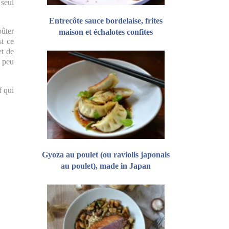
 seul
Entrecôte sauce bordelaise, frites
oûter
maison et échalotes confites
st ce
et de
n peu
f qui
Gyoza au poulet (ou raviolis japonais
au poulet), made in Japan