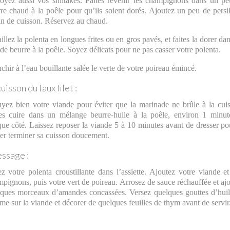
oyez aussi vos shiitakes. Faites revenir les champignons dans un p
re chaud à la poêle pour qu’ils soient dorés. Ajoutez un peu de persi
in de cuisson. Réservez au chaud.
illez la polenta en longues frites ou en gros pavés, et faites la dorer da
de beurre à la poêle. Soyez délicats pour ne pas casser votre polenta.
chir à l’eau bouillante salée le verte de votre poireau émincé.
uisson du faux filet :
yez bien votre viande pour éviter que la marinade ne brûle à la cui
tes cuire dans un mélange beurre-huile à la poêle, environ 1 minut
ue côté. Laissez reposer la viande 5 à 10 minutes avant de dresser po
ser terminer sa cuisson doucement.
ssage :
z votre polenta croustillante dans l’assiette. Ajoutez votre viande e
pignons, puis votre vert de poireau. Arrosez de sauce réchauffée et aj
ques morceaux d’amandes concassées. Versez quelques gouttes d’hui
me sur la viande et décorer de quelques feuilles de thym avant de servir