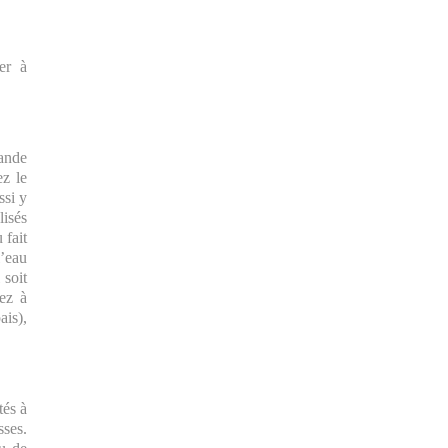
er à
iande
ez le
ssi y
lisés
 fait
l’eau
 soit
sez à
ais),
tés à
ses.