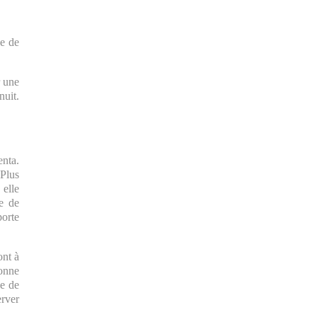
he de
r une
nuit.
enta.
 Plus
 elle
ue de
porte
ont à
donne
le de
erver