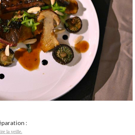
paration :
ire la veille.