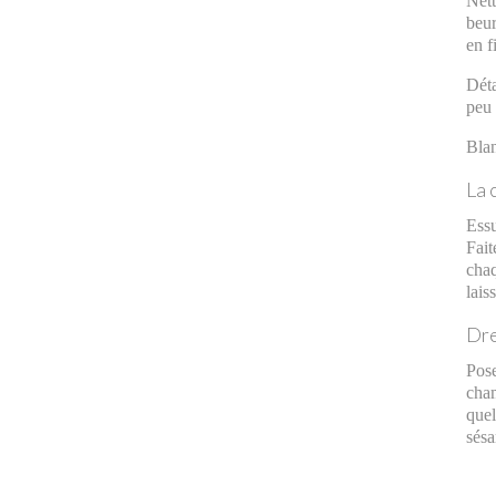
Nett
beur
en f
Déta
peu 
Blan
La c
Essu
Fai
chaq
lais
Dre
Pose
cham
quel
sésa