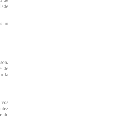
eu de
llade
ns un
sson.
e de
ur la
t vos
outez
le de
.