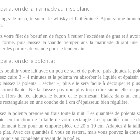
paration de la marinade au miso blanc :
ngez le miso, le sucre, le whisky et l’ail émincé. Ajoutez une branc
m.
z votre filet de boeuf en de façon à retirer l’excédent de gras et à avoi
e forme, puis laissez la viande tremper ans la marinade durant une 
er les parures de viande pour le lendemain.
paration de la polenta :
es bouillir votre lait avec un peu de sel et de poivre, puis ajoutez la pol
sez cuire 3 – 4 minutes et la polenta va absorber le liquide et épaissir.
 laissez la polenta « sécher », plus elle sera facile à découper et plus
 croustillante. Ne la laissez pas non plus trop cuire sinon elle risq
er. Hors du feu ajoutez le beurre et le parmesan. Etalez dans un em
e rectangulaire en une couche de 1 cm d’épaisseur, bien régulière.
sez la polenta prendre au frais toute la nuit. Les quantités de polenta s
ter en fonction de la taille de votre rectangle. Les quantités que je 
tionnent bien pour un emporte pièce de 20 x 10 cm. Adaptez à la tail
e plat. Avec ces quantités il vous en restera, mais vous pouvez la cons
 soucis au congélateur avant de la poêler.