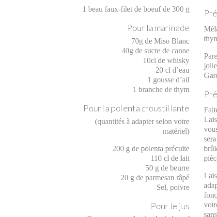
1 beau faux-filet de boeuf de 300 g
Pré
Pour la marinade
Méla
thy
70g de Miso Blanc
40g de sucre de canne
Pare
10cl de whisky
joli
20 cl d’eau
Gard
1 gousse d’ail
1 branche de thym
Pré
Pour la polenta croustillante
Fait
Lais
(quantités à adapter selon votre
vous
matériel)
sera
brûl
200 g de polenta précuite
pièc
110 cl de lait
50 g de beurre
Lais
20 g de parmesan râpé
adap
Sel, poivre
fonc
votr
Pour le jus
sans