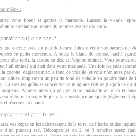
our même :
uttez votre boeuf et gardez la marinade. Laissez la viande repos
érature ambiante au moins 30 minutes avant de la cuire.
paration du jus de boeuf
 une cocotte avec un peu de beurre faites revenir vos parures de v
upées en petits morceaux. Ajoutez le blanc du poireau haché (gard
 pour plus tard), la carotte en dés, et l’oignon émincé. Vous pouvez au
ter l’ail émincé qui était dans votre marinade. Une fois les sucs caramé
 la cocotte, déglacez avec le fond de volaille (si vous n’en avez pas du
on, diluez simplement un peu de fond de volaille en poudre dans de 
e). Laissez les goûts se concentrer et le liquide réduire jusqu’à ce qu’il
 sirupeux. Ajoutez alors un peu de votre marinade au miso et lais
eau réduire. Lorsque le jus a la consistance adéquate (légèrement ép
rez et réservez au chaud.
mpignons et garnitures :
arez vos cèpes en les débarrassant de la terre, de l’herbe et des impure
ide d’un pinceau sec. Découpez-les en 2 ou 3 tranches assez épais