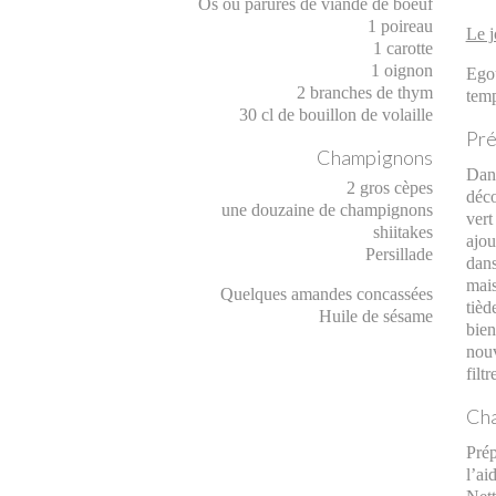
Os ou parures de viande de boeuf
1 poireau
Le j
1 carotte
1 oignon
Ego
2 branches de thym
temp
30 cl de bouillon de volaille
Pré
Champignons
Dans
2 gros cèpes
déco
une douzaine de champignons
vert
shiitakes
ajou
Persillade
dans
mais
Quelques amandes concassées
tièd
Huile de sésame
bien
nouv
filt
Cha
Prép
l’a