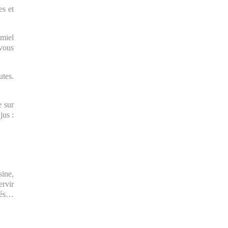
es et
 miel
 vous
utes.
e sur
jus :
sine,
ervir
isés…