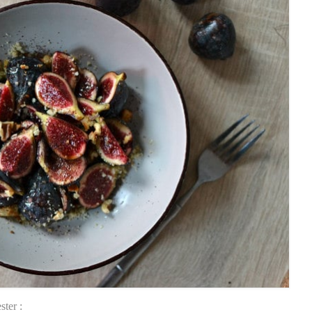
ster :