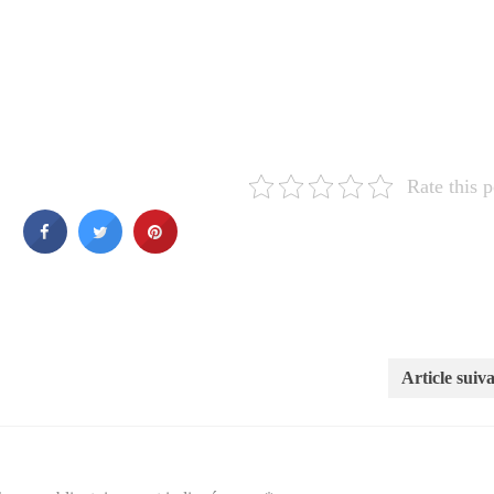
Rate this p
Article suiv