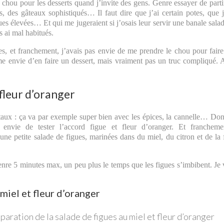
chou pour les desserts quand j’invite des gens. Genre essayer de parti
s, des gâteaux sophistiqués… Il faut dire que j’ai certain potes, que 
ues élevées… Et qui me jugeraient si j’osais leur servir une banale sala
es ai mal habitués.
igues, et franchement, j’avais pas envie de me prendre le chou pour fair
me envie d’en faire un dessert, mais vraiment pas un truc compliqué. 
 fleur d’oranger
aux : ça va par exemple super bien avec les épices, la cannelle… Don
u envie de tester l’accord figue et fleur d’oranger. Et franchem
petite salade de figues, marinées dans du miel, du citron et de la 
 genre 5 minutes max, un peu plus le temps que les figues s’imbibent. Je
 miel et fleur d’oranger
paration de la salade de figues au miel et fleur d’oranger