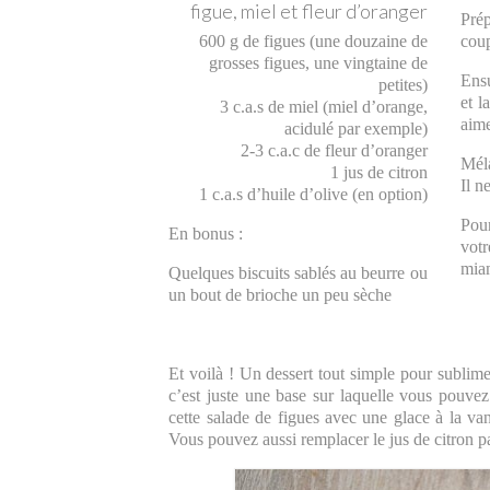
figue, miel et fleur d’oranger
Prép
600 g de figues (une douzaine de
coup
grosses figues, une vingtaine de
Ensu
petites)
et l
3 c.a.s de miel (miel d’orange,
aime
acidulé par exemple)
2-3 c.a.c de fleur d’oranger
Méla
1 jus de citron
Il n
1 c.a.s d’huile d’olive (en option)
Pour
En bonus :
votr
mia
Quelques biscuits sablés au beurre ou
un bout de brioche un peu sèche
Et voilà ! Un dessert tout simple pour sublim
c’est juste une base sur laquelle vous pouvez
cette salade de figues avec une glace à la va
Vous pouvez aussi remplacer le jus de citron 