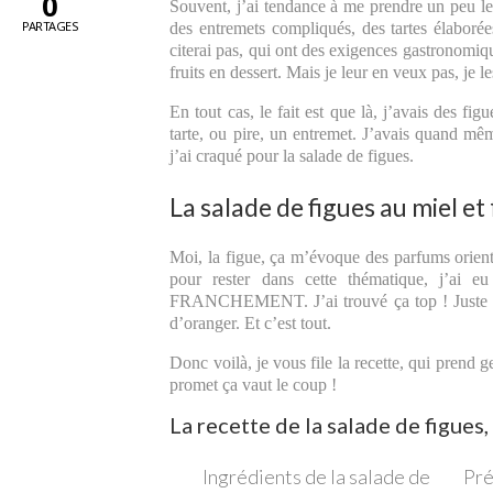
0
Souvent, j’ai tendance à me prendre un peu le 
PARTAGES
des entremets compliqués, des tartes élaborée
citerai pas, qui ont des exigences gastronomiq
fruits en dessert. Mais je leur en veux pas, je l
En tout cas, le fait est que là, j’avais des f
tarte, ou pire, un entremet. J’avais quand mê
j’ai craqué pour la salade de figues.
La salade de figues au miel et
Moi, la figue, ça m’évoque des parfums orient
pour rester dans cette thématique, j’ai e
FRANCHEMENT. J’ai trouvé ça top ! Juste une 
d’oranger. Et c’est tout.
Donc voilà, je vous file la recette, qui prend
promet ça vaut le coup !
La recette de la salade de figues,
Ingrédients de la salade de
Pré