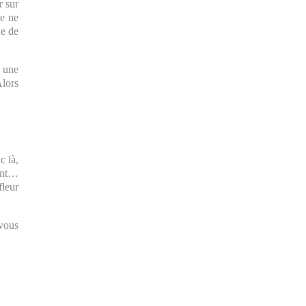
r sur
je ne
de de
e une
Alors
c là,
ent…
fleur
 vous