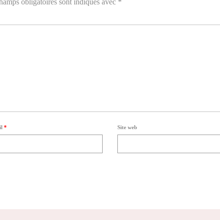
hamps obligatoires sont indiqués avec
*
il
*
Site web