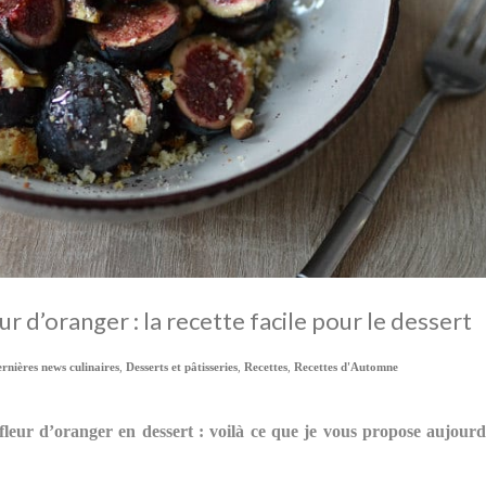
eur d’oranger : la recette facile pour le dessert
rnières news culinaires
,
Desserts et pâtisseries
,
Recettes
,
Recettes d'Automne
 fleur d’oranger en dessert : voilà ce que je vous propose aujour