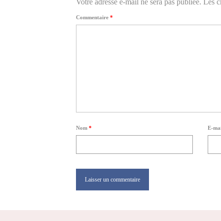
Votre adresse e-mail ne sera pas publiée.
Les c
Commentaire
*
Nom
*
E-ma