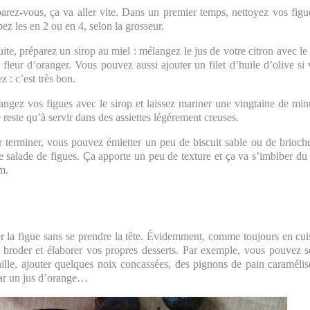
arez-vous, ça va aller vite. Dans un premier temps, nettoyez vos figu
ez les en 2 ou en 4, selon la grosseur.
ite, préparez un sirop au miel : mélangez le jus de votre citron avec le
a fleur d’oranger. Vous pouvez aussi ajouter un filet d’huile d’olive si
z : c’est très bon.
ngez vos figues avec le sirop et laissez mariner une vingtaine de min
e reste qu’à servir dans des assiettes légèrement creuses.
 terminer, vous pouvez émietter un peu de biscuit sable ou de brioch
e salade de figues. Ça apporte un peu de texture et ça va s’imbiber du 
m.
er la figue sans se prendre la tête. Évidemment, comme toujours en cui
 broder et élaborer vos propres desserts. Par exemple, vous pouvez s
nille, ajouter quelques noix concassées, des pignons de pain caramél
par un jus d’orange…