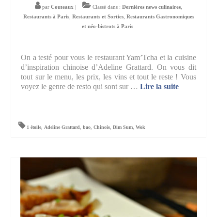
par
Couteaux
|
Classé dans :
Dernières news culinaires
,
Restaurants à Paris
,
Restaurants et Sorties
,
Restaurants Gastronomiques
et néo-bistrots à Paris
On a testé pour vous le restaurant Yam’Tcha et la cuisine
d’inspiration chinoise d’Adeline Grattard. On vous dit
tout sur le menu, les prix, les vins et tout le reste ! Vous
voyez le genre de resto qui sont sur …
Lire la suite­­
1 étoile
,
Adeline Grattard
,
bao
,
Chinois
,
Dim Sum
,
Wok