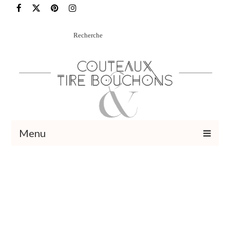
Rechercher
:
Menu
Recettes
Vins et cocktails
Restaurants – Sorties
Food Trotter