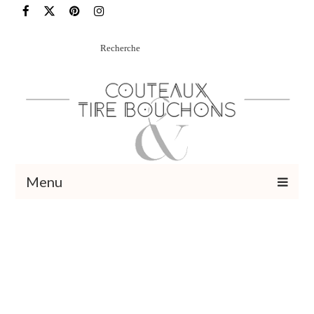
Rechercher
:
Menu
Recettes
Vins et cocktails
Restaurants – Sorties
Food Trotter