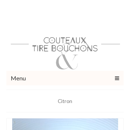
Menu
Recettes
Citron
Vins et cocktails
Restaurants – Sorties
Food Trotter