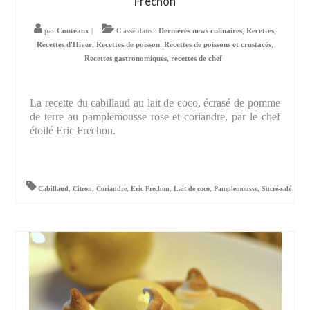
Frechon
par
Couteaux
|
Classé dans :
Dernières news culinaires
,
Recettes
,
Recettes d'Hiver
,
Recettes de poisson
,
Recettes de poissons et crustacés
,
Recettes gastronomiques, recettes de chef
La recette du cabillaud au lait de coco, écrasé de pomme
de terre au pamplemousse rose et coriandre, par le chef
étoilé Eric Frechon.
Cabillaud
,
Citron
,
Coriandre
,
Eric Frechon
,
Lait de coco
,
Pamplemousse
,
Sucré-salé