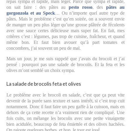
repas sympa et rapide, mais léger. Parce que sympa et rapide,
on sait faire : des pâtes au
pesto rosso
, des
pâtes au
gorgonzola et au Speck
… Ou n’importe quel autre type de
pâtes. Mais le problème c’est qu’en soirée, on a souvent envie
de manger un peu plus léger qu’une grosse plâtrée de féculents
avec une sauce certes délicieuse mais super fat. En fait, mes
critères c’est : légumes, pas trop de cuisine, fraîcheur, et quand
même bon. Et faut bien avouer qu’à part tomates et
concombres, j’ai souvent un peu de mal.
Mais un jour, je me suis rappelé que j’avais du brocoli et j’ai
pensé : pourquoi pas une salade de brocoiis. Et la feta et les
olives m’ont semblé un choix sympa.
La salade de brocolis feta et olives
Le problème avec le brocoli en salade, c’est que ça peut vite
devenir de la purée sans texture et sans intérêt, si c’est trop cuit
notamment. Donc il faut faire un peu gaffe à la cuisson, mais en
dehors de ça cette recette n’a vraiment rien de compliqué. Une
fois cuits, on mélange les brocolis avec une petite vinaigrette
bien acidulée, beaucoup de feta émiettée et des olives hachées.
On rajoute quelques herbes, et hop, le tour est joué.