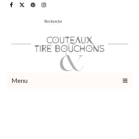
Rechercher
:
Menu
Recettes
Vins et cocktails
Restaurants – Sorties
Food Trotter