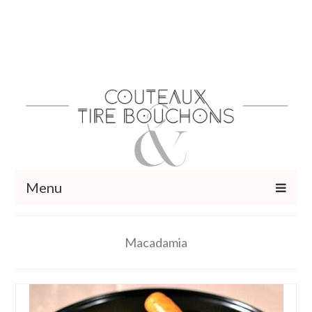
Menu
Recettes
Macadamia
Vins et cocktails
Restaurants – Sorties
Food Trotter