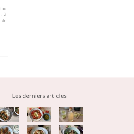
vino
 : à
e de
Les derniers articles