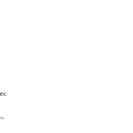
vec
,
En