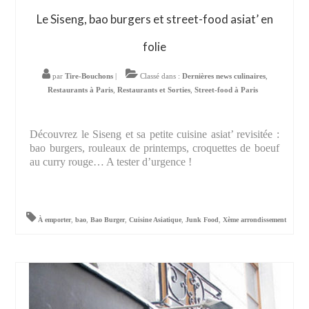
Le Siseng, bao burgers et street-food asiat’ en
folie
par
Tire-Bouchons
|
Classé dans :
Dernières news culinaires
,
Restaurants à Paris
,
Restaurants et Sorties
,
Street-food à Paris
Découvrez le Siseng et sa petite cuisine asiat’ revisitée :
bao burgers, rouleaux de printemps, croquettes de boeuf
au curry rouge… A tester d’urgence !
À emporter
,
bao
,
Bao Burger
,
Cuisine Asiatique
,
Junk Food
,
Xème arrondissement