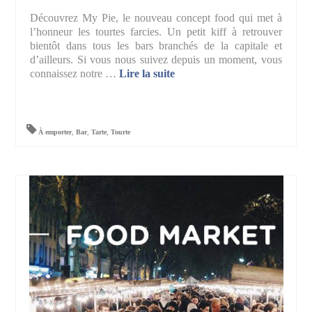
Découvrez My Pie, le nouveau concept food qui met à
l’honneur les tourtes farcies. Un petit kiff à retrouver
bientôt dans tous les bars branchés de la capitale et
d’ailleurs. Si vous nous suivez depuis un moment, vous
connaissez notre …
Lire la suite­­
À emporter
,
Bar
,
Tarte
,
Tourte