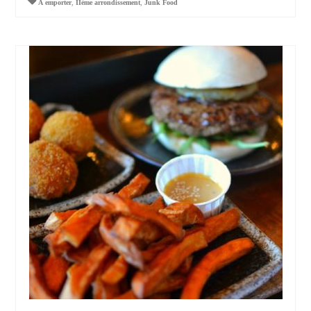
À emporter
,
IIème arrondissement
,
Junk Food