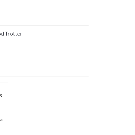
d Trotter
s
ws