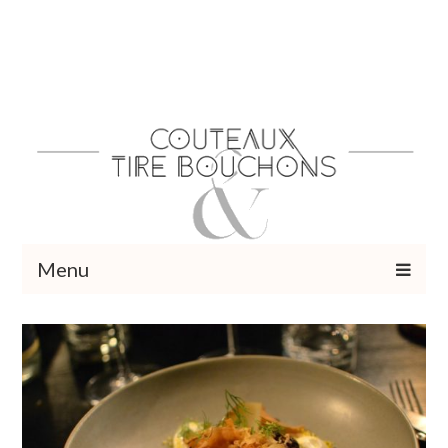
Menu
Recettes
Vins et cocktails
Restaurants – Sorties
Food Trotter