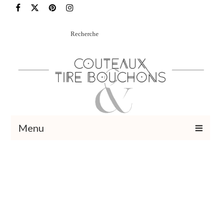
Rechercher
:
Menu
Recettes
Vins et cocktails
Restaurants – Sorties
Food Trotter