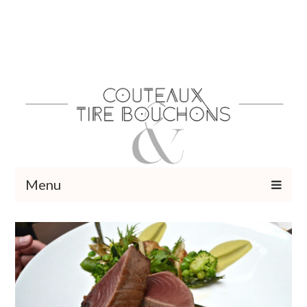
Menu
Recettes
Vins et cocktails
Restaurants – Sorties
Food Trotter