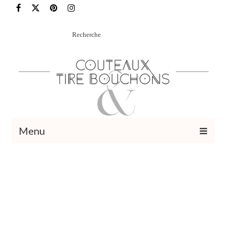
Rechercher
:
Menu
Recettes
Vins et cocktails
Restaurants – Sorties
Food Trotter