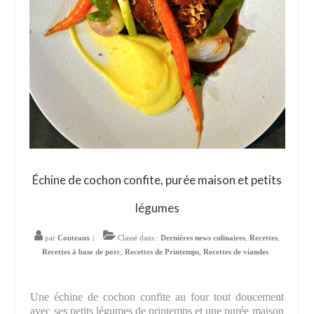
Échine de cochon confite, purée maison et petits
légumes
par
Couteaux
|
Classé dans :
Dernières news culinaires
,
Recettes
,
Recettes à base de porc
,
Recettes de Printemps
,
Recettes de viandes
Une échine de cochon confite au four tout doucement
avec ses petits légumes de printemps et une purée maison