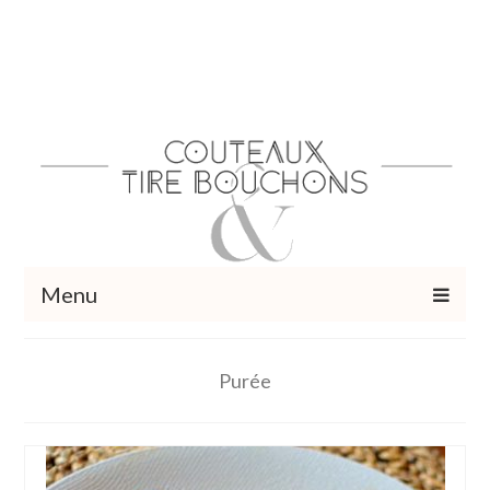
Menu
Recettes
Purée
Vins et cocktails
Restaurants – Sorties
Food Trotter