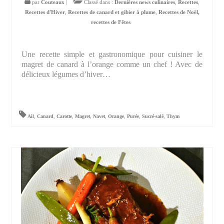
par
Couteaux
|
Classé dans :
Dernières news culinaires
,
Recettes
,
Recettes d'Hiver
,
Recettes de canard et gibier à plume
,
Recettes de Noël,
recettes de Fêtes
Une recette simple et gastronomique pour cuisiner le
magret de canard à l’orange comme un chef ! Avec de
délicieux légumes d’hiver…
Ail
,
Canard
,
Carotte
,
Magret
,
Navet
,
Orange
,
Purée
,
Sucré-salé
,
Thym