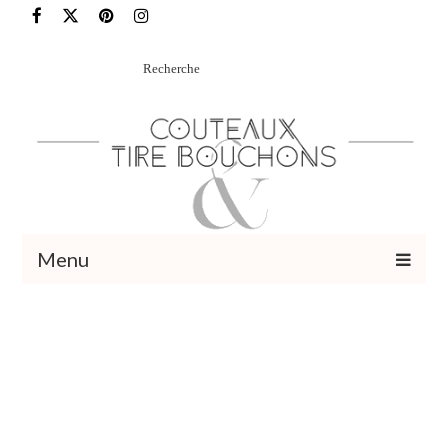
Rechercher
:
Menu
Recettes
Vins et cocktails
Restaurants – Sorties
Food Trotter