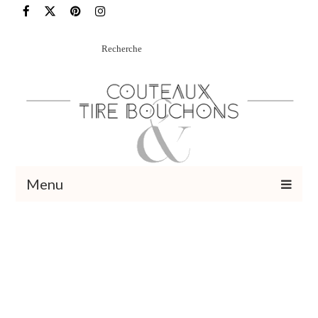
Rechercher
:
Menu
Recettes
Vins et cocktails
Restaurants – Sorties
Food Trotter