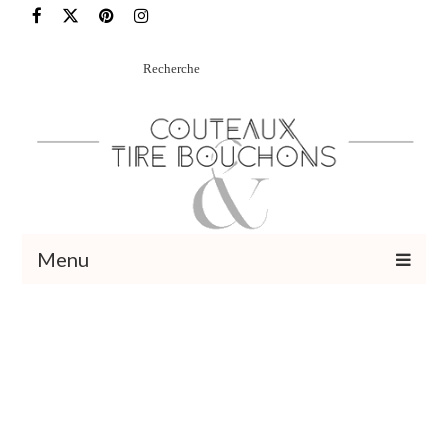
Rechercher
:
Menu
Recettes
Vins et cocktails
Restaurants – Sorties
Food Trotter