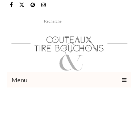
Rechercher
:
Menu
Recettes
Vins et cocktails
Restaurants – Sorties
Food Trotter