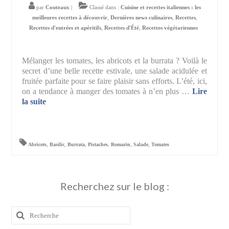
par
Couteaux
|
Classé dans :
Cuisine et recettes italiennes : les
meilleures recettes à découvrir
,
Dernières news culinaires
,
Recettes
,
Recettes d'entrées et apéritifs
,
Recettes d'Été
,
Recettes végétariennes
Mélanger les tomates, les abricots et la burrata ? Voilà le
secret d’une belle recette estivale, une salade acidulée et
fruitée parfaite pour se faire plaisir sans efforts. L’été, ici,
on a tendance à manger des tomates à n’en plus …
Lire
la suite­­
Abricots
,
Basilic
,
Burrata
,
Pistaches
,
Romarin
,
Salade
,
Tomates
Recherchez sur le blog :
Rechercher
: