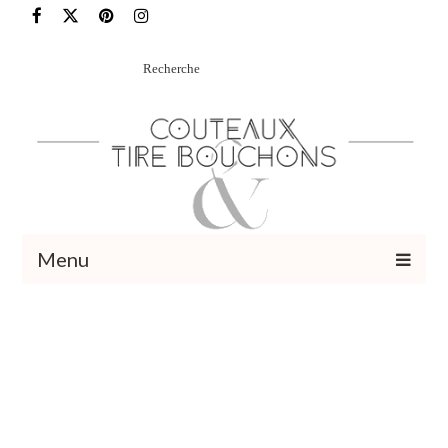
Rechercher
:
Menu
Recettes
Vins et cocktails
Restaurants – Sorties
Food Trotter