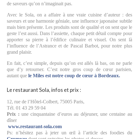
de saveurs qu’on n’imaginait pas.
Avec le Sola, on a affaire à une vraie cuisine d’auteur : des
saveurs et une harmonie géniale, une influence japonaise subtile
mais bien présente. Les produits sont de qualité et on sent que le
geste l’est aussi. Dans l’assiette, chaque petit détail compte pour
apporter sa pierre à l’édifice culinaire et visuel. On sent là
l’influence de l’Astrance et de Pascal Barbot, pour notre plus
grand plaisir.
En fait, c’est simple, depuis qu’on est allés là bas, on ne parle
que d’y retourner. C’est notre gros coup de cœur parisien,
autant que
le Miles est notre coup de cœur à Bordeaux.
Le restaurant Sola, infos et prix :
12, rue de l’Hôtel-Colbert, 75005 Paris,
Tél. 01 43 29 59 04
Prix :
une cinquantaine d’euros au déjeuner, une centaine au
dîner
www.restaurant-sola.com
Ps: n’hésitez pas à jeter un œil à l’article des foodies du
Grumeau
dont sont extraites les photos ci-dessus.