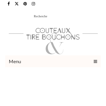
Rechercher
:
Menu
Recettes
Vins et cocktails
Restaurants – Sorties
Food Trotter