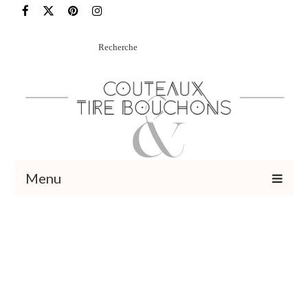
Rechercher
:
Menu
Recettes
Vins et cocktails
Restaurants – Sorties
Food Trotter