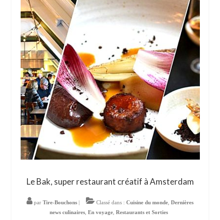
Le Bak, super restaurant créatif à Amsterdam
par
Tire-Bouchons
|
Classé dans :
Cuisine du monde
,
Dernières
news culinaires
,
En voyage
,
Restaurants et Sorties