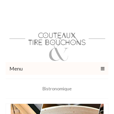
Menu
Recettes
Bistronomique
Vins et cocktails
Restaurants – Sorties
Food Trotter