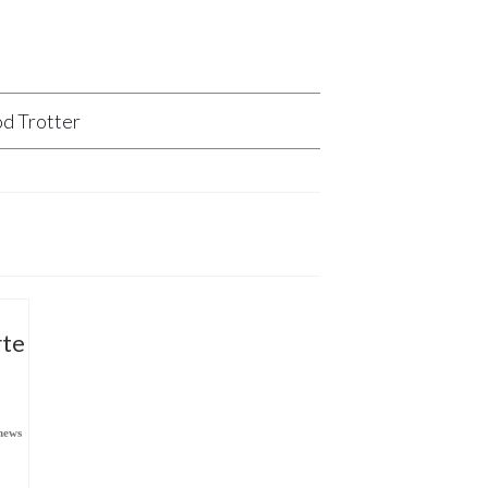
d Trotter
rte
news